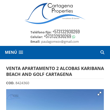
+573132930269
Teléfono fijo:
+573132930269
Celular:
Email:
paulagomezv@gmail.com
MENÚ
VENTA APARTAMENTO 2 ALCOBAS KARIBANA
BEACH AND GOLF CARTAGENA
COD.
8424360