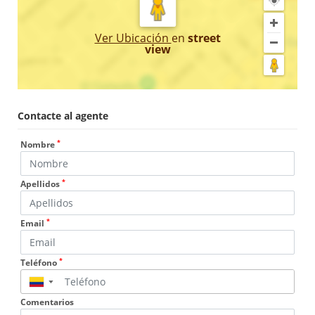
Ver Ubicación
en
street
view
Contacte al agente
*
Nombre
*
Apellidos
*
Email
*
Teléfono
▼
Comentarios