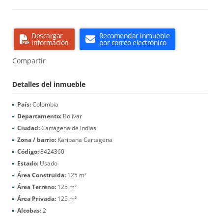
Descargar
Recomendar inmueble
información
por correo electrónico
Compartir
Detalles del inmueble
País:
Colombia
Departamento:
Bolívar
Ciudad:
Cartagena de Indias
Zona / barrio:
Karibana Cartagena
Código:
8424360
Estado:
Usado
Área Construida:
125 m²
Área Terreno:
125 m²
Área Privada:
125 m²
Alcobas:
2