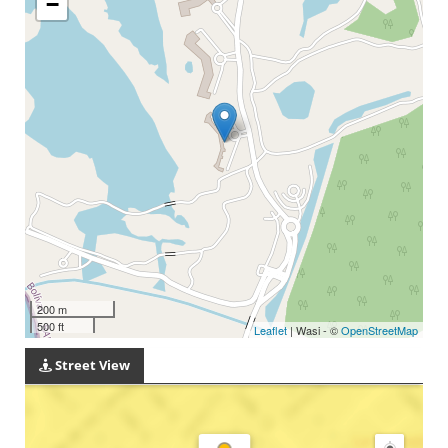
−
200 m
500 ft
Leaflet
| Wasi - ©
OpenStreetMap
Street View