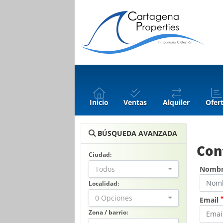
Inicio
Ventas
Alquiler
Ofer
BÚSQUEDA AVANZADA
Con
Ciudad:
Todos
Nomb
Localidad:
0 Opciones
Email
Zona / barrio: