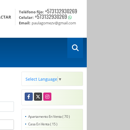
+573132930269
Teléfono fijo:
+573132930269
ACTAR
Celular:
Email:
paulagomezv@gmail.com
Select Language
▼
Facebook
X
Instagram
Apartamento En Venta ( 70 )
Casa En Venta ( 15 )