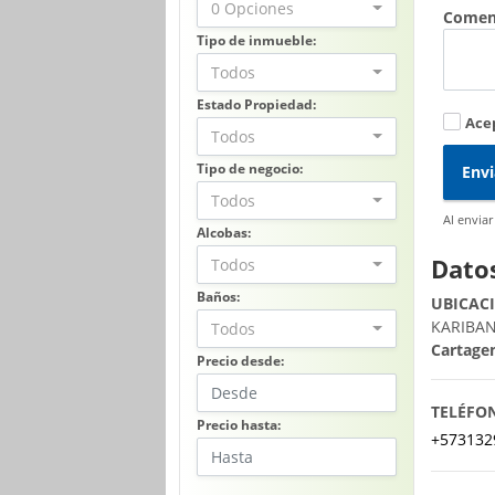
0 Opciones
Comen
Tipo de inmueble:
Todos
Estado Propiedad:
Acep
Todos
Tipo de negocio:
Envi
Todos
Al enviar
Alcobas:
Dato
Todos
Baños:
UBICAC
KARIBANA
Todos
Cartagen
Precio desde:
TELÉFO
Precio hasta:
+573132