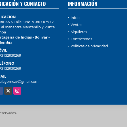
BICACIÓN Y CONTACTO
INFORMACIÓN
ICACIÓN
Inicio
RIBANA Calle 3 No. 9 -86 / Km 12
Ventas
a al mar entre Manzanillo y Punta
Alquileres
noa
rtagena de Indias - Bolívar -
Contáctenos
lombia
Políticas de privacidad
VIL
73132930269
LÉFONO
73132930269
AIL
ulagomezv@gmail.com
cebook
X
Instagram
reservados.