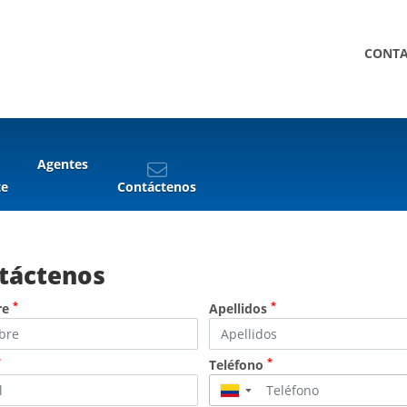
CONT
Agentes
te
Contáctenos
táctenos
*
*
re
Apellidos
*
*
Teléfono
▼