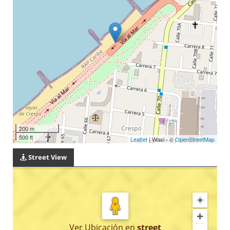
200 m
500 ft
Leaflet
| Wasi - ©
OpenStreetMap
Street View
Ver Ubicación
en
street