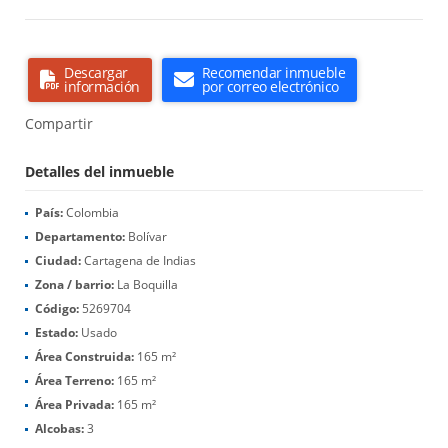
Descargar
Recomendar inmueble
información
por correo electrónico
Compartir
Detalles del inmueble
País:
Colombia
Departamento:
Bolívar
Ciudad:
Cartagena de Indias
Zona / barrio:
La Boquilla
Código:
5269704
Estado:
Usado
Área Construida:
165 m²
Área Terreno:
165 m²
Área Privada:
165 m²
Alcobas:
3