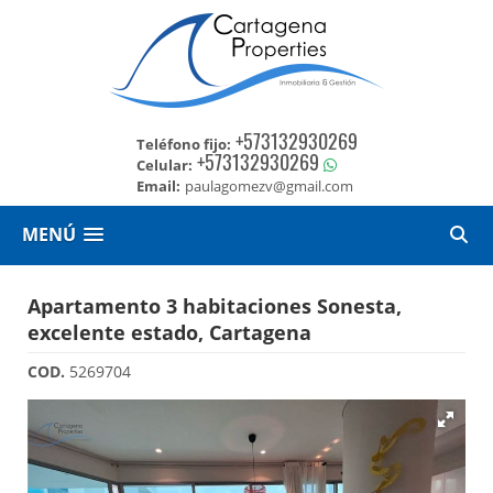
+573132930269
Teléfono fijo:
+573132930269
Celular:
Email:
paulagomezv@gmail.com
MENÚ
Apartamento 3 habitaciones Sonesta,
excelente estado, Cartagena
COD.
5269704