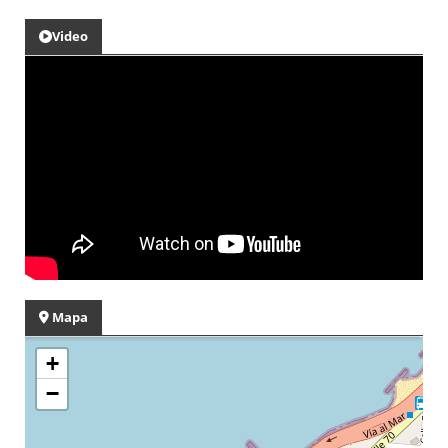
Video
Mapa
+
−