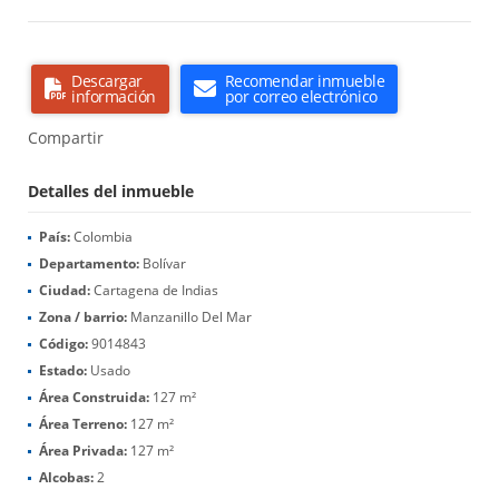
Descargar
Recomendar inmueble
información
por correo electrónico
Compartir
Detalles del inmueble
País:
Colombia
Departamento:
Bolívar
Ciudad:
Cartagena de Indias
Zona / barrio:
Manzanillo Del Mar
Código:
9014843
Estado:
Usado
Área Construida:
127 m²
Área Terreno:
127 m²
Área Privada:
127 m²
Alcobas:
2