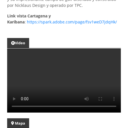
por Nicklaus Design y operado por TPC.
Link vista Cartagena y
Karibana
:
https://spark.adobe.com/page/fsv1weD7jdqHk/
Video
Mapa