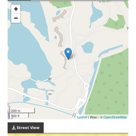
+
−
200 m
500 ft
Leaflet
| Wasi - ©
OpenStreetMap
Street View