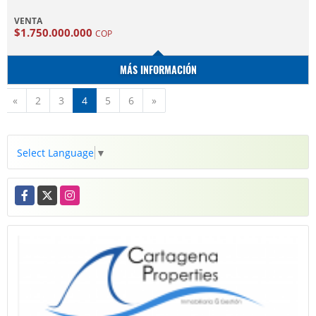
VENTA
$1.750.000.000
COP
MÁS INFORMACIÓN
Anterior
Siguiente
«
2
3
4
5
6
»
Select Language
▼
Facebook
X
Instagram