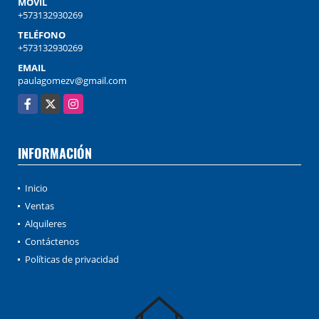
MÓVIL
+573132930269
TELÉFONO
+573132930269
EMAIL
paulagomezv@gmail.com
Facebook
X
Instagram
INFORMACIÓN
Inicio
Ventas
Alquileres
Contáctenos
Políticas de privacidad