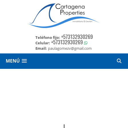
+573132930269
Teléfono fijo:
+573132930269
Celular:
Email:
paulagomezv@gmail.com
MENÚ